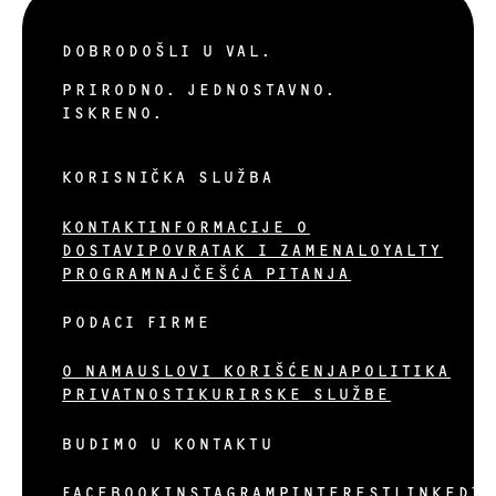
DOBRODOŠLI U VAL.
PRIRODNO. JEDNOSTAVNO.
ISKRENO.
KORISNIČKA SLUŽBA
KONTAKT
INFORMACIJE O
DOSTAVI
POVRATAK I ZAMENA
LOYALTY
PROGRAM
NAJČEŠĆA PITANJA
PODACI FIRME
O NAMA
USLOVI KORIŠĆENJA
POLITIKA
PRIVATNOSTI
KURIRSKE SLUŽBE
BUDIMO U KONTAKTU
FACEBOOK
INSTAGRAM
PINTEREST
LINKEDI