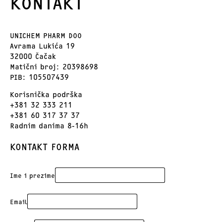
KONTAKT
UNICHEM PHARM DOO
Avrama Lukića 19
32000 Čačak
Matični broj: 20398698
PIB: 105507439
Korisnička podrška
+381 32 333 211
+381 60 317 37 37
Radnim danima 8-16h
KONTAKT FORMA
Ime i prezime
Email