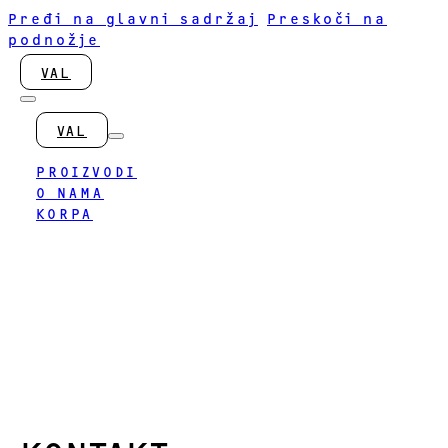
Pređi na glavni sadržaj
Preskoči na
podnožje
VAL
VAL
PROIZVODI
O NAMA
KORPA